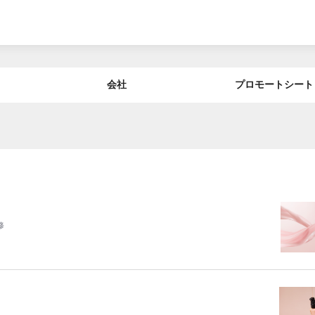
会社
プロモートシート
修