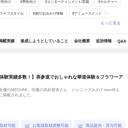
女性向け
#男性向け
#エンターテインメント/芸能
#カルチャー
#ライフスタイル
#旅行/お出かけ情報
#アミューズメント
内観光
#ベビーグッズ
#タレント
#業界初
#toC
#世界唯一
#日本唯一
#トップシェア
#顧客数No.1
掲載実績
達成しようとしていること
会社概要
追加情報
Q&A
・入荷待ち
#業界で人気
#新規事業
#流行
#旬
#話題
#花見
#防寒
#恒例行事
#父の日
#母の日
ンタインデー
#ホワイトデー
#新生活
#梅雨
#GW
体験実績多数！】表参道でおしゃれな華道体験＆フラワーア
日
#シルバーウィーク
#衣替え
#卒業式
#紅葉
のMEGUMI、俳優の高杉真宙さん、ジャニーズJr.の７men侍も
に掲載されました。
夏休み
#冬休み
#春休み
#お中元・お歳暮
#春
#夏
取材可能
お客様取材調整可能
商品提供・貸与可能