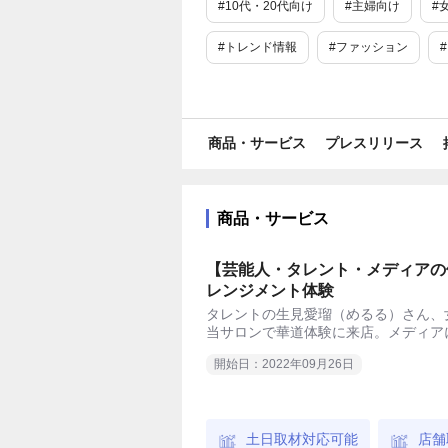
#10代・20代向け
#主婦向け
#
#トレンド情報
#ファッション
#イベント
#アート・演劇
#国
#世界初
#日本初
#業界唯一
商品・サービス
プレスリリース
#最新
#SNSで話題
#売り切れ
#新商品・サービス
#ユニーク
商品・サービス
#クリスマス
#年末年始
#バレ
【芸能人・タレント・メディアの
レンジメント体験
#猛暑・酷暑
#お盆
#冬日・真冬
タレントの生見愛瑠（めるる）さん、女優
当サロンで華道体験に来店。メディア
#イースター
#ハロウィーン
#
開始日：2022年09月26日
#秋
#冬
#東京
土日取材対応可能
店舗