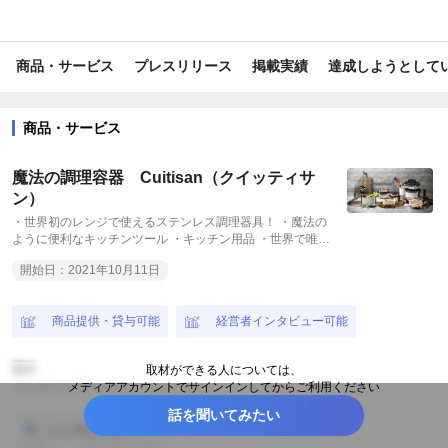
#世界唯一
#最新
#クラファン達成
#最新技術
商品・サービス
プレスリリース
掲載実績
達成しようとして
#SDGs・ESG
#面白い
#新商品・サービス
#ユニーク
#話題
商品・サービス
魔法の調理容器 Cuitisan（クイッティサ
ン）
・世界初のレンジで使えるステンレス調理器具！ ・魔法の
ように便利なキッチンツール ・キッチン用品 ・世界で唯
一 レンジで使えるステンレス調理器と保存容器の融合 ・
開始日：2021年10月11日
料理が美味しくできる ・使捨てプラ容器を卒業し SDGs
対応 ・ガラス容器に比べて軽くて丈夫！薄くて収納もすっ
きり！落としても割れない、毎日使いやすい主婦の味方 ・
商品提供・貸与可能
経営者インタビュー可能
ガラスやプラスチックより抗菌性が高く保存やお弁当箱にぴ
ったり！
田中
取材ができる人については、
ジェネラルマネージャー
メディアアカウントでサインインしてからご利用ください
話を聞いてみたい
サインインする
こんな事話せます