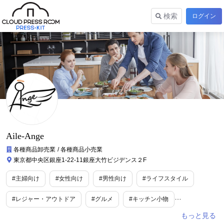
検索
ログイン
Aile-Ange
各種商品卸売業
各種商品小売業
東京都中央区銀座1-22-11銀座大竹ビジデンス２F
#主婦向け
#女性向け
#男性向け
#ライフスタイル
#レジャー・アウトドア
#グルメ
#キッチン小物
#便利グッズ
#業界初
#世界初
#日本初
#toC