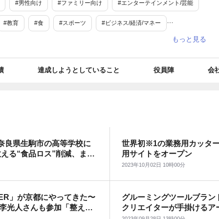
#男性向け
#ファミリー向け
#エンターテインメント/芸能
#教育
#食
#スポーツ
#ビジネス/経済/マネー
イフスタイル
#旅行/お出かけ情報
#レジャー・アウトドア
ネイル
#美容・健康家電
#グルメ
#スイーツ
#イベント
績
達成しようとしていること
役員陣
会
#音楽
#アート・演劇
#ファッション
#キッチン小物
#タレント
#便利グッズ
#業務効率化
育児・子育て
#学問・学術
#家事
#環境保全
#教育・学習
た奈良県生駒市の高等学校に
世界初※1の業務用カッタ
活性・地方創生
#知育・幼児教育
#美容・健康サービス
える“食品ロス”削減、まな
用サイトをオープン
ション！「やさしい切りかた
#世界初
#最新
#期間限定
#受賞歴あり
#調査データ
2023年10月02日 10時00分
#エシカル
#工夫
#コラボ
#社員
#社長・CEO
AUGER」が京都にやってきた〜
グルーミングツールブランド
ジェクト
#リラックス
#話題
#入社式
#夏休み
#春
李光人さんも参加「整える
クリエイターが手掛けるア
ティーを開催。
のコラボレーションイベン
2023年09月28日 13時00分