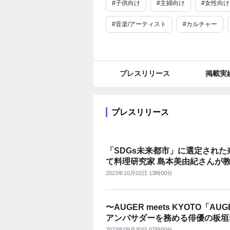
#子供向け
#主婦向け
#女性向け
#音楽/アーティスト
#カルチャー
#美容/健康
#ファッション
#ラ
#メイク
#スキンケア
#ヘア・
プレスリリース
掲載実
#施設
#衛生用品・日用品
#書籍
#着物・浴衣・水着
#アクセサリー
プレスリリース
#医療
#ガーデニング・菜園
#
「SDGs未来都市」に選定され
#グローバル
#食品産業
#地域
て料理研究家 島本美由紀さんが教
板の上でできるSDGsワンアク
#ライフサポート
#toB
#toC
2023年10月02日 13時00分
教室」特別授業を初開催
#SDGs・ESG
#衣食住
#エコ
〜AUGER meets KYOTO「
#旬
#新商品・サービス
#プロ
アンバサダーを務める俳優の板垣
時間」を愉しむレセプションパー
2023年09月30日 07時00分