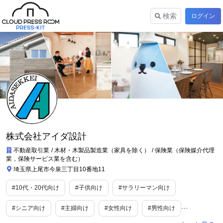
検索
ログイン
株式会社アイダ設計
不動産取引業
木材・木製品製造業（家具を除く）
保険業（保険媒介代理
業，保険サービス業を含む）
埼玉県上尾市今泉三丁目10番地11
#10代・20代向け
#子供向け
#サラリーマン向け
#シニア向け
#主婦向け
#女性向け
#男性向け