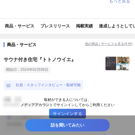
#妊婦向け
#ファミリー向け
#エンターテインメント/芸能
#音楽/アーティスト
#教育
#スポーツ
商品・サービス
プレスリリース
掲載実績
達成しようとして
#電化製品/ガジェット/IT関連
#ドラマ/映画
#ビジネス/経済/マネー
#美容/健康
#報道/ドキュメンタリー
他の商品 / サービスも見る(8 件)
商品・サービス
#ライフスタイル
#旅行/お出かけ情報
#カメラ
サウナ付き住宅『トトノウイエ』
#スマホ・PC
#コンピューター・IT
#レジャー・アウトドア
開始日：2024年02月06日
#イベント
#施設
#車・バイク
#映画・ドラマ
#音楽
社員・スタッフインタビュー・取材可能
#国内観光
#ファッション
#ペット
#ペット小物
後藤 正広
取材ができる人については、
#タレント
#便利グッズ
#業務効率化
#スポーツ観戦
販売促進部 販売企画課 課長
メディアアカウントでサインインしてからご利用ください
サインインする
#スポーツ用品
#ガーデニング・菜園
#防災・救急・防犯
こんな事話せます
商品概要について
話を聞いてみたい
#住宅・不動産
#育児・子育て
#営業支援
#家事