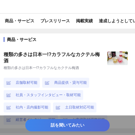
#スポーツ
#トレンド情報
#ビジネス/経済/マネー
商品・サービス
プレスリリース
掲載実績
達成しようとして
#美容/健康
#報道/ドキュメンタリー
#ライフスタイル
#旅行/お出かけ情報
#レジャー・アウトドア
#生鮮・加工食品
商品・サービス
#内食・中食
#グルメ
#飲料
#アルコール
#イベント
種類の多さは日本一!?カラフルなカクテル梅
#国内観光
#ベビーグッズ
#健康・サプリ
#スポーツ観戦
酒
種類の多さは日本一!?カラフルなカクテル梅酒
#WEBサービス
#育児・子育て
#外食産業
#D2C
#EC
店舗取材可能
商品提供・貸与可能
#家事
#教育・学習
#グローバル
#小売・卸販売
社員・スタッフインタビュー・取材可能
#コミュニケーション
#時短・時産
#食品産業
#第二次産業
社内・店内撮影可能
土日取材対応可能
#地域活性・地方創生
#知育・幼児教育
#美容・健康サービス
経営者インタビュー可能
お客様取材調整可能
#マネー
#ライフサポート
#旅行
#toB
#toC
話を聞いてみたい
#業界初
#世界初
#日本初
#業界唯一
#世界唯一