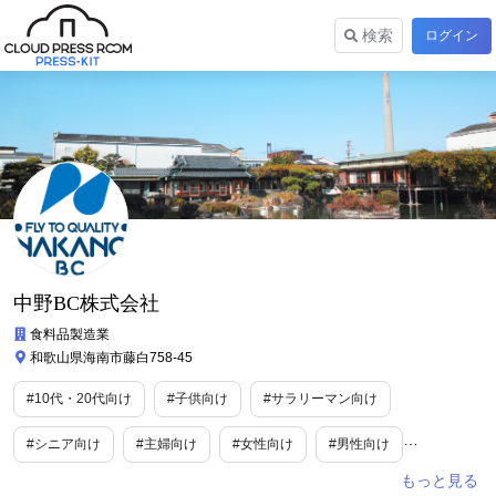
検索
ログイン
中野BC株式会社
食料品製造業
和歌山県海南市藤白758-45
#10代・20代向け
#子供向け
#サラリーマン向け
#シニア向け
#主婦向け
#女性向け
#男性向け
#妊婦向け
#ファミリー向け
#カルチャー
#教育
#食