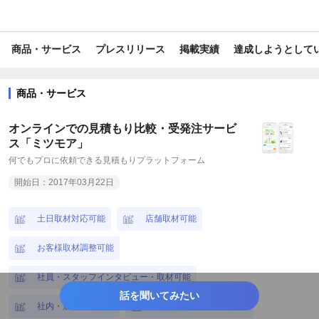
#自治体
#電化製品/ガジェット/IT関連
#トレンド情報
商品・サービス
プレスリリース
掲載実績
達成しようとして
#ビジネス/経済/マネー
#美容/健康
#報道/ドキュメンタリー
#ライフスタイル
#旅行/お出かけ情報
#ITガジェット
商品・サービス
#白物家電
#音響・映像家電
#調理家電
#スマホ・PC
オンラインでの見積もり比較・受発注サービ
#コンピューター・IT
#美容・健康家電
#施設
#車・バイク
ス「ミツモア」
何でもプロに依頼できる見積もりプラットフォーム
#健康・サプリ
#金融・保険商品
#大物家具
#寝具
開始日：2017年03月22日
#掃除グッズ
#業務効率化
#ウェディング
#オフィス用品
土日取材対応可能
店舗取材可能
#ガーデニング・菜園
#ビジネスグッズ
#防災・救急・防犯
お客様取材調整可能
#住宅・不動産
#DX
#EC
#IT
#SaaS
社員・スタッフインタビュー・取材可能
#WEBサービス
#アプリ
#育児・子育て
#営業支援
話を聞いてみたい
社内・店内撮影可能
経営者インタビュー可能
#外食産業
#家事
#環境保全
#キャリア
#教育・学習