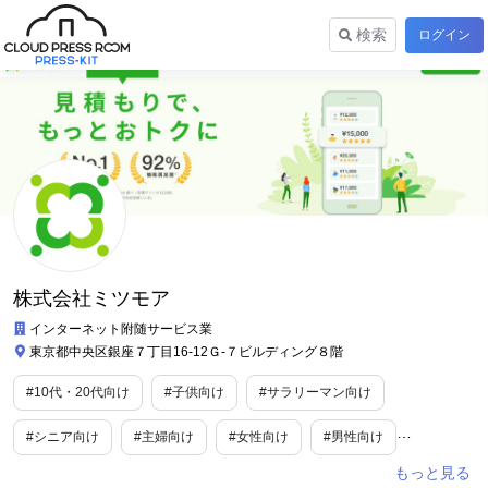
検索
ログイン
株式会社ミツモア
インターネット附随サービス業
東京都中央区銀座７丁目16-12Ｇ-７ビルディング８階
#10代・20代向け
#子供向け
#サラリーマン向け
#シニア向け
#主婦向け
#女性向け
#男性向け
#妊婦向け
#ファミリー向け
#カルチャー
#教育