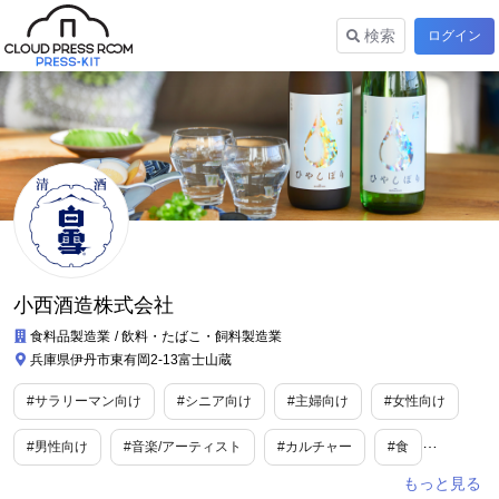
検索
ログイン
小西酒造株式会社
食料品製造業
飲料・たばこ・飼料製造業
兵庫県伊丹市東有岡2-13富士山蔵
#サラリーマン向け
#シニア向け
#主婦向け
#女性向け
#男性向け
#音楽/アーティスト
#カルチャー
#食
#トレンド情報
#報道/ドキュメンタリー
#ライフスタイル