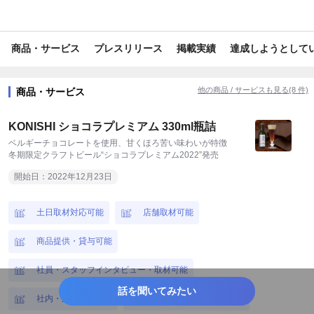
#旅行/お出かけ情報
#レジャー・アウトドア
#内食・中食
商品・サービス
プレスリリース
掲載実績
達成しようとして
#グルメ
#スイーツ
#飲料
#アルコール
#イベント
#インバウンド
#小売・卸販売
#サイエンス
#EC
他の商品 / サービスも見る(8 件)
商品・サービス
#地域活性・地方創生
#日本初
#日本唯一
#toC
KONISHI ショコラプレミアム 330ml瓶詰
#期間限定
#数量限定
#SNSで話題
#受賞歴あり
ベルギーチョコレートを使用、甘くほろ苦い味わいが特徴
冬期限定クラフトビール“ショコラプレミアム2022”発売
#流行
#衣食住
#エコ
#面白い
#開運
#ギフト
開始日：2022年12月23日
#キャンペーン
#限定
#ご褒美
#コラボ
#社長・CEO
土日取材対応可能
店舗取材可能
#旬
#人物
#ステイホーム
#ユニーク
#話題
商品提供・貸与可能
#花見
#恒例行事
#父の日
#母の日
#クリスマス
社員・スタッフインタビュー・取材可能
#年末年始
#バレンタインデー
#ホワイトデー
#GW
話を聞いてみたい
社内・店内撮影可能
経営者インタビュー可能
#お盆
#シルバーウィーク
#受験・入試
#お中元・お歳暮