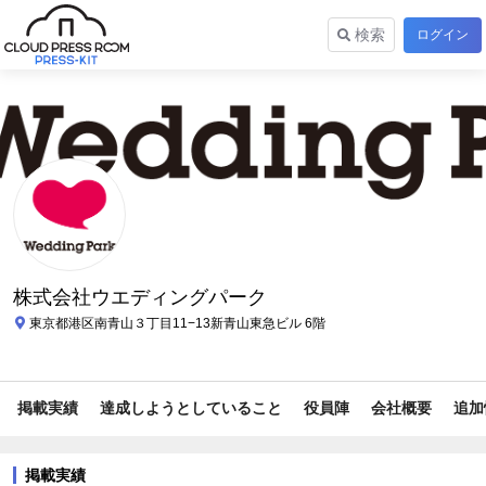
検索
ログイン
株式会社ウエディングパーク
東京都港区南青山３丁目11−13新青山東急ビル 6階
掲載実績
達成しようとしていること
役員陣
会社概要
追加
掲載実績