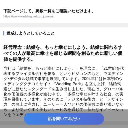
下記ページにて、掲載一覧をご確認いただけます。
https://www.weddingpark.co.jp/news
達成しようとしていること
経営理念：結婚を、もっと幸せにしよう。結婚に関わるす
べての人が最高に幸せを感じる瞬間を創るために新しい価
値を提供する。
当社は「結婚を、もっと幸せにしよう。」を理念に、「21世紀を代
表するブライダル会社を創る」というビジョンのもと、ウエディン
グ×デジタル領域で事業を展開しています。2004年には日本初のウ
エディングクチコミサイト『Wedding Park』を立ち上げ、結婚式
選びに新たなスタンダードを生み出しました。現在は、グローバル
化や価値観の多様化が進む中で、「多様な幸せを叶える社会」の実
現を目指しています。そのために「デジタル技術力」と「デザイン
力」の向上に注力し、ユーザー一人ひとりの価値観に寄り添いなが
ら、より使いやすく美しいサービスを通じて、新たなイノベーショ
ンをウエディング業界に生み出していきます。
話を聞いてみたい