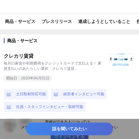
#ライフサポート
#日本初
#調査データ
#toB
#toC
商品・サービス
プレスリリース
達成しようとしていること
#経済損失
#衣食住
#キャッシュレス
商品・サービス
クレカリ賃貸
毎月の家賃や初期費用をクレジットカードで⽀払える！ 家
賃支払いのあたらしい選択「クレカリ賃貸」
開始日：2020年04月01日
土日取材対応可能
経営者インタビュー可能
社員・スタッフインタビュー・取材可能
加藤玲
取材ができる人については、
経営戦略室長
メディアアカウントでサインインしてからご利用ください
話を聞いてみたい
サインインする