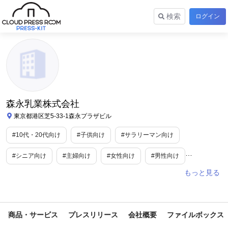
検索
ログイン
森永乳業株式会社
東京都港区芝5-33-1森永プラザビル
#10代・20代向け
#子供向け
#サラリーマン向け
#シニア向け
#主婦向け
#女性向け
#男性向け
#ファミリー向け
#自治体
#食
#スポーツ
#トレンド情報
#美容/健康
#ライフスタイル
商品・サービス
プレスリリース
会社概要
ファイルボックス
#旅行/お出かけ情報
#美容・健康家電
#生鮮・加工食品