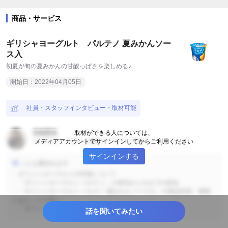
#内食・中食
#グルメ
#スイーツ
#飲料
商品・サービス
#テーマパーク
#イベント
#健康・サプリ
#ペット
ギリシャヨーグルト パルテノ 夏みかんソー
#環境保全
#交通・運輸
#小売・卸販売
#食品産業
ス入
初夏が旬の夏みかんの甘酸っぱさを楽しめる♪
#地域活性・地方創生
#美容・健康サービス
#ライフサポート
開始日：2022年04月05日
#業界初
#世界初
#日本初
#日本唯一
#toB
#toC
社員・スタッフインタビュー・取材可能
#売上No.1
#最新
#期間限定
#地域限定
#業界で人気
高橋夏海
取材ができる人については、
#流行
#自律神経失調
#ダイエット
#不眠・睡眠不足
ヨーグルト・デザート事業マーケティング部
メディアアカウントでサインインしてからご利用ください
サインインする
#SDGs・ESG
#面白い
#変わった物
#企業情報
#工夫
こんな事話せます
・ギリシャヨーグルトの市場について
#限定
#ご褒美
#コラボ
#旬
#新商品・サービス
・「ギリシャヨーグルト パルテノ」の発売から今までの状況
・「ギリシャヨーグルト パルテノ 夏みかんソース入」の商品特長、開発
#ステイホーム
#ストレス
#生活情報
#脱炭素
にあたっての思い
・「ギリシャヨーグルト パルテノ」今後の展開
話を聞いてみたい
#働き方改革
#話題
#花見
#花粉・pm2.5
#春