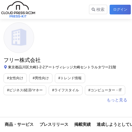
検索
ログイン
フリー株式会社
東京都品川区大崎1-2-2アートヴィレッジ大崎セントラルタワー21階
#女性向け
#男性向け
#トレンド情報
#ビジネス/経済/マネー
#ライフスタイル
#コンピューター・IT
#金融・保険商品
#業務効率化
#WEBサービス
#IT
#キャリア
#マネー
#日本初
#toB
#toC
商品・サービス
プレスリリース
掲載実績
達成しようとして
#資金調達
#新規事業
#調査データ
#年末年始