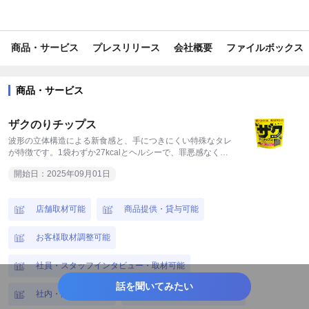
#レジャー・アウトドア
#生鮮・加工食品
#内食・中食
商品・サービス
プレスリリース
会社概要
ファイルボックス
#グルメ
#飲料
#アミューズメント
#イベント
#映画・ドラマ
#キッチン小物
#アイドル
#便利グッズ
商品・サービス
#業務効率化
#防災・救急・防犯
#育児・子育て
#外食産業
ザクのりチップス
#家事
#小売・卸販売
#時短・時産
#食品産業
#toB
波形の立体構造による新食感と、手につきにくい特殊なタレ
が特徴です。1袋わずか27kcalとヘルシーで、罪悪感なく楽
しめるスナック海苔です。
#業界初
#期間限定
#数量限定
#衣食住
#toC
開始日：2025年09月01日
#面白い
#企業情報
#限定
#コラボ
#旬
店舗取材可能
商品提供・貸与可能
#新商品・サービス
#働き方改革
#リモートワーク
#花見
お客様取材調整可能
#父の日
#母の日
#クリスマス
#災害
#運動会
社員・スタッフインタビュー・取材可能
#夏休み
#受験・入試
#お中元・お歳暮
#春
#秋
話を聞いてみたい
社内・店内撮影可能
経営者インタビュー可能
#冬
#東京
#静岡