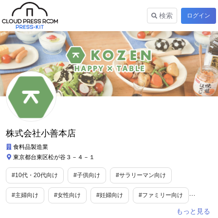
検索
ログイン
株式会社小善本店
食料品製造業
東京都台東区松が谷３－４－１
#10代・20代向け
#子供向け
#サラリーマン向け
#主婦向け
#女性向け
#妊婦向け
#ファミリー向け
#カルチャー
#食
#旅行/お出かけ情報