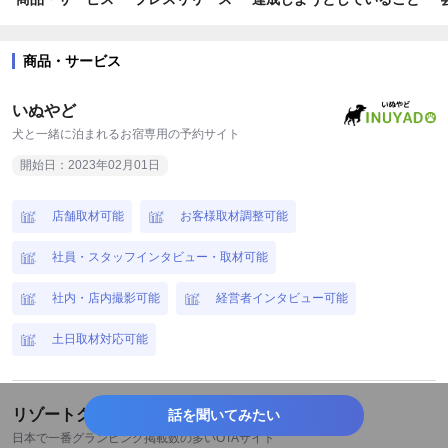
#旅行
#トップシェア
#期間限定
#地域限定
#キャンペーン
#コラボ
#ニューオープン
#リラックス
商品・サービス
#話題
#夏休み
#春
#夏
#秋
#冬
#栃木
いぬやど
#茨城
#埼玉
#千葉
#山梨
#新潟
#愛知
犬と一緒に泊まれるお宿専用の予約サイト
開始日：2023年02月01日
#滋賀
#兵庫
#島根
#鳥取
#佐賀
#関東地方
#中部地方
#近畿地方
#中国地方
#九州地方
店舗取材可能
お客様取材調整可能
社員・スタッフインタビュー・取材可能
社内・店内撮影可能
経営者インタビュー可能
土日取材対応可能
リゾートグランピングドットコム
話を聞いてみたい
日本で一番グランピング掲載数の多いOTAサイト