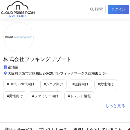
検索
ログイン
株式会社ブッキングリゾート
宿泊業
大阪府大阪市北区梅田2-6-20パシフィックマークス西梅田１５F
#10代・20代向け
#シニア向け
#主婦向け
#女性向け
#男性向け
#ファミリー向け
#トレンド情報
#ライフスタイル
#旅行/お出かけ情報
#レジャー・アウトドア
#グルメ
#施設
#国内観光
#ペット
#ペット小物
商品・サービス
プレスリリース
達成しようとしていること