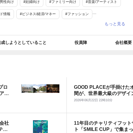
#男性向け
#妊婦向け
#ファミリー向け
#音楽/アーティスト
ンド情報
#ビジネス/経済/マネー
#ファッション
タイル
#旅行/お出かけ情報
#レジャー・アウトドア
#イベント
#ファッション
#業務効率化
#オフィス用品
#ダンス
達成しようとしていること
役員陣
会社概要
#育児・子育て
#インバウンド
#営業支援
#環境保全
ミュニケーション
#シェアリング
#地域活性・地方創生
#受賞歴あり
#新規事業
#調査データ
B
#toC
プロ
GOOD PLACEが手掛け
#再エネ
#社長・CEO
#脱炭素
#ニューオープン
アワ
間が、世界最大級のデザイン
#ユニーク
#リモート
#リモートワーク
Design Award 2026」
#リラックス
2026年06月22日 22時10分
カテゴ
受賞
#紅葉
#秋
#埼玉
#神奈川
#東京
#千葉
会社
11年目のチャリティフット
#兵庫
#関東地方
ティ
ト「SMILE CUP」で集ま