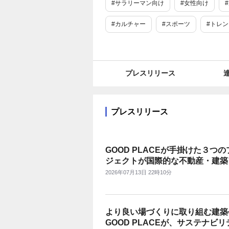
#サラリーマン向け
#女性向け
#カルチャー
#スポーツ
#トレ
#報道/ドキュメンタリー
#ライフス
#施設
#車・バイク
#国内観光
プレスリリース
#ビジネスグッズ
#住宅・不動産
#グローバル
#交通・運輸
#コ
プレスリリース
#バックオフィス支援
#旅行
#to
GOOD PLACEが手掛けた３つの
#SDGs・ESG
#エコ
#企業情報
ジェクトが国際的な不動産・建築
ード「International Property
#ニューノーマル
#働き方改革
2026年07月13日 22時10分
Awards」の3部門において国内
#話題
#法改正・選挙
#災害
リー最高位の「5 Star」を獲得
より良い場づくりに取り組む建築
#静岡
#石川
#京都
#大阪
GOOD PLACEが、サステナビリ