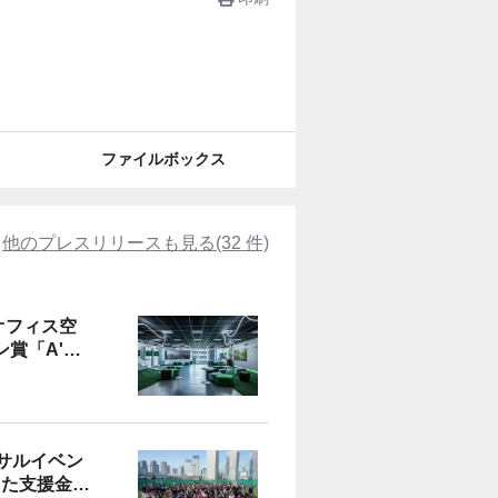
ファイルボックス
他のプレスリリースも見る(32 件)
たオフィス空
賞「A'
でブロンズ賞を
サルイベン
った支援金