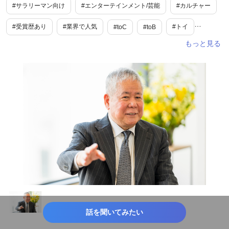
#サラリーマン向け
#エンターテインメント/芸能
#カルチャー
#受賞歴あり
#業界で人気
#トイ
#toC
#toB
#ビジネス/経済/マネー
#ゲーム
話を聞いてみたい