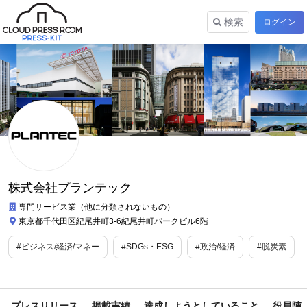
検索
ログイン
株式会社プランテック
専門サービス業（他に分類されないもの）
東京都千代田区紀尾井町3-6紀尾井町パークビル6階
#ビジネス/経済/マネー
#SDGs・ESG
#政治/経済
#脱炭素
プレスリリース
掲載実績
達成しようとしていること
役員陣