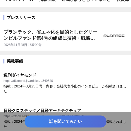
プレスリリース
プランテック、省エネ化を目的としたグリー
ンビルファンド第4号の組成に技術・戦略で
参画
2025年11月28日 15時00分
掲載実績
週刊ダイヤモンド
https://diamond.jp/articles/-/340340
掲載：2024年3月25日号 内容：当社代表小山のインタビューが掲載されまし
た
日経クロステック／日経アーキテクチュア
https://xtech.nikkei.com/atcl/nxt/column/18/00154/02184/
話を聞いてみたい
掲載：2024年9月11日号 内容：当社代表小山のインタビューが掲載されまし
た