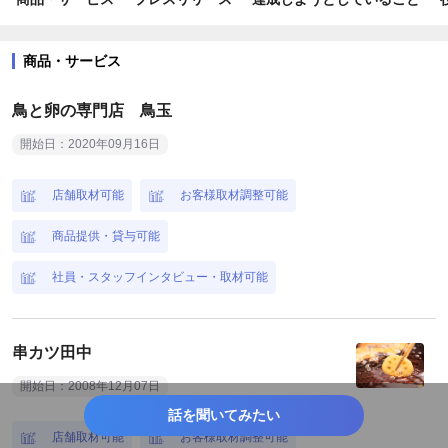
#外食産業
#キャリア
#デリバリー
#ライフサポート
#業界初
#日本初
#業界唯一
#期間限定
#toC
商品・サービス
#数量限定
#新規事業
#SDGs・ESG
#企業情報
鳥と卵の専門店 鳥玉
#コラボ
#新商品・サービス
#働き方改革
#プロジェクト
開始日：2020年09月16日
#イースター
#秋
店舗取材可能
お客様取材調整可能
商品提供・貸与可能
社員・スタッフインタビュー・取材可能
串カツ田中
開始日：2008年12月07日
話を聞いてみたい
店舗取材可能
お客様取材調整可能