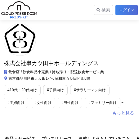
検索
ログイン
株式会社串カツ田中ホールディングス
飲食店
飲食料品小売業
持ち帰り・配達飲食サービス業
東京都品川区東五反田1-7-6藤和東五反田ビル5階
#10代・20代向け
#子供向け
#サラリーマン向け
#主婦向け
#女性向け
#男性向け
#ファミリー向け
#教育
#食
#ビジネス/経済/マネー
#美容/健康
#内食・中食
#グルメ
#スイーツ
#育児・子育て
商品・サービス
プレスリリース
達成しようとしていること