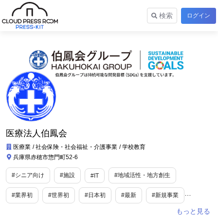
検索
ログイン
医療法人伯鳳会
医療業
社会保険・社会福祉・介護事業
学校教育
兵庫県赤穂市惣門町52-6
#シニア向け
#施設
#地域活性・地方創生
#IT
#業界初
#世界初
#日本初
#最新
#新規事業
#SDGs・ESG
#旬
#新商品・サービス
#ユニーク