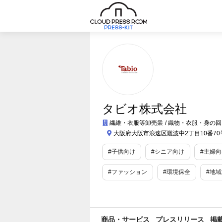
タビオ株式会社
繊維・衣服等卸売業
織物・衣服・身の回
大阪府大阪市浪速区難波中2丁目10番7
#子供向け
#シニア向け
#主婦向
#ファッション
#環境保全
#地
#SDGs・ESG
#エシカル
#面白
商品・サービス
プレスリリース
掲