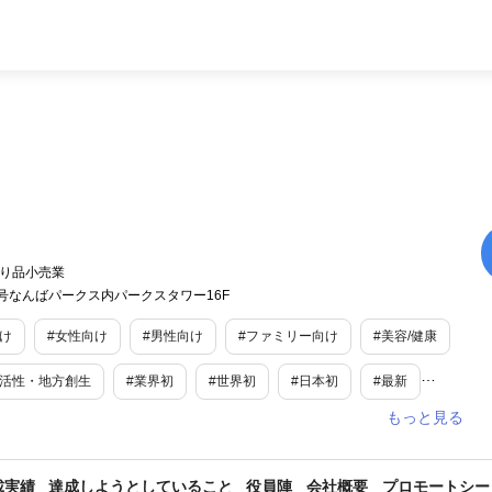
り品小売業
0号なんばパークス内パークスタワー16F
け
#女性向け
#男性向け
#ファミリー向け
#美容/健康
域活性・地方創生
#業界初
#世界初
#日本初
#最新
い
#新商品・サービス
#ユニーク
#話題
#東京
載実績
達成しようとしていること
役員陣
会社概要
プロモートシー