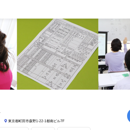
子
）
東京都町田市森野1-22-1都南ビル7F