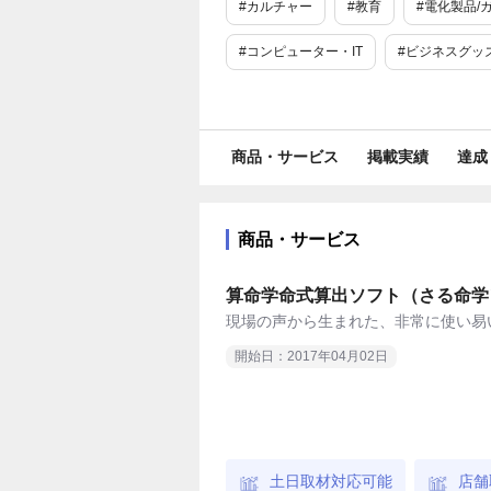
#カルチャー
#教育
#電化製品/ガ
#コンピューター・IT
#ビジネスグッ
#日本初
#業界
#toB
#toC
#ユニーク
#リモート
#神奈川
商品・サービス
掲載実績
達成
商品・サービス
算命学命式算出ソフト（さる命学
現場の声から生まれた、非常に使い易
開始日：2017年04月02日
土日取材対応可能
店舗