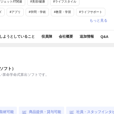
ジェット/IT関連
#美容/健康
#ライフスタイル
ズ
#アプリ
#学問・学術
#教育・学習
#ライフサポート
唯一
#日本唯一
#面白い
#オンライン
#開運
#ご褒美
#東京
しようとしていること
役員陣
会社概要
追加情報
Q&A
ソフト）
い算命学命式算出ソフトです。
取材可能
商品提供・貸与可能
社員・スタッフインタ