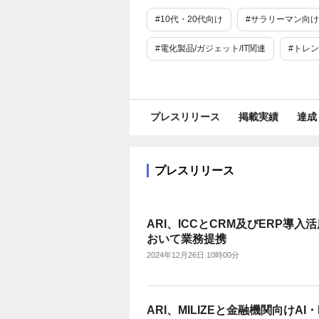
#10代・20代向け
#サラリーマン向け
#電化製品/ガジェット/IT関連
#トレ
#イベント
#金融・保険商品
#
#WEBサービス
#IT
#SaaS
プレスリリース
掲載実績
達成
#教育・学習
#交通・運輸
#コ
#ネットワーク
#バックオフィス支援
プレスリリース
#世界初
#業界唯一
#最新技術
ARI、ICCとCRM及びERP導
#社員
#新商品・サービス
#プ
おいて業務提携
2024年12月26日 10時00分
ARI、MILIZEと金融機関向けAI