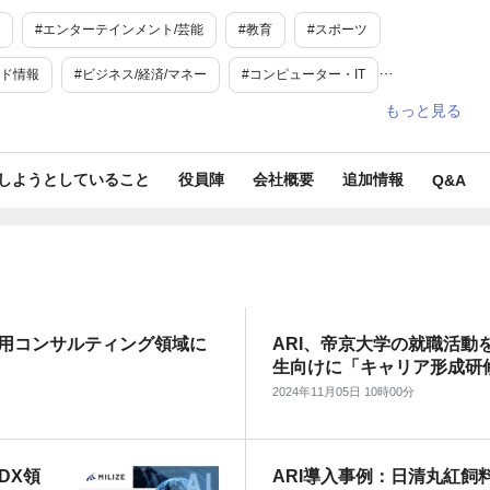
#エンターテインメント/芸能
#教育
#スポーツ
ンド情報
#ビジネス/経済/マネー
#コンピューター・IT
業務効率化
#医療
#スポーツ観戦
#D2C
#DX
#EC
#アプリ
#医療・福祉
#学問・学術
#キャリア
しようとしていること
役員陣
会社概要
追加情報
Q&A
ミュニケーション
#情報・セキュリティ
#テクノロジー
#マネー
#マネジメント
#ロボット・AI
#toB
#toC
#上場・IPO
#新規事業
#調査データ
#企業情報
入活用コンサルティング領域に
ARI、帝京大学の就職活動
ロジェクト
#リモートワーク
#神奈川
#東京
生向けに「キャリア形成研
2024年11月05日 10時00分
・DX領
ARI導入事例：日清丸紅飼