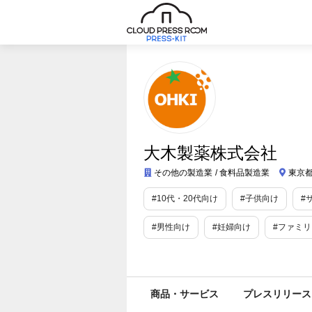
大木製薬株式会社
その他の製造業
食料品製造業
東京都
#10代・20代向け
#子供向け
#
#男性向け
#妊婦向け
#ファミ
#旅行/お出かけ情報
#レジャー・ア
#衛生用品・日用品
#国内観光
商品・サービス
プレスリリース