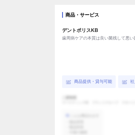
#ペット小物
#便利グッズ
#医療
#芸能
#広告・メディア
#サイ
商品・サービス
#トップシェア
#最新
#SNSで
デントポリスKB
#生活習慣病
#肌トラブル・皮膚疾患
歯周病ケアの本質は良い菌残して悪い
#話題
#母の日
#乾燥
#日
商品提供・貸与可能
社
二渡智恵
マーケティング部 ブランドグループ マネージ
こんな事話せます
・製品背景
・製品特長
・今後の施策