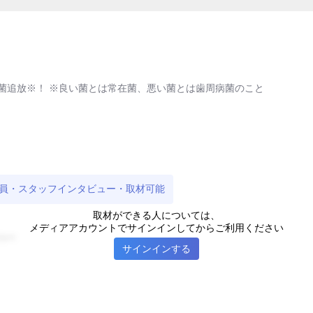
#育児・子育て
#医療・福祉
#インバウンド
#家事
エンス
#美容・健康サービス
#旅行
#業界唯一
#売上No.1
話題
#栄養失調
#風邪・感染
#口臭・口腔トラブル
#衣食住
#旬
#消毒・殺菌・除菌
#新商品・サービス
菌追放※！ ※良い菌とは常在菌、悪い菌とは歯周病菌のこと
焼け
#健康診断
#インフルエンザ
#冬
#海外
員・スタッフインタビュー・取材可能
取材ができる人については、
メディアアカウントでサインインしてからご利用ください
ャー
サインインする