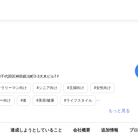
千代田区神田鍛冶町3-3大木ビル7Ｆ
サラリーマン向け
#シニア向け
#主婦向け
#女性向け
リー向け
#食
#美容/健康
#ライフスタイル
ウトドア
#スキンケア
#飲料
#施設
#車・バイク
#海外観光
#ベビーグッズ
#健康・サプリ
#ペット
達成しようとしていること
会社概要
追加情報
プロ