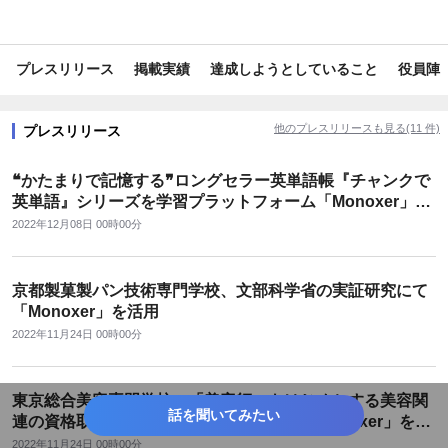
#調査データ
#SDGs・ESG
#受験・入試
プレスリリース
掲載実績
達成しようとしていること
役員陣
他のプレスリリースも見る(11 件)
プレスリリース
❝かたまりで記憶する❞ロングセラー英単語帳『チャンクで
英単語』シリーズを学習プラットフォーム「Monoxer」に
て提供開始
2022年12月08日 00時00分
京都製菓製パン技術専門学校、文部科学省の実証研究にて
「Monoxer」を活用
2022年11月24日 00時00分
東京総合美容専門学校、「美容師」をはじめとする美容関
話を聞いてみたい
連の資格取得に向けた知識事項の定着に「Monoxer」を活
用
2022年11月24日 00時00分