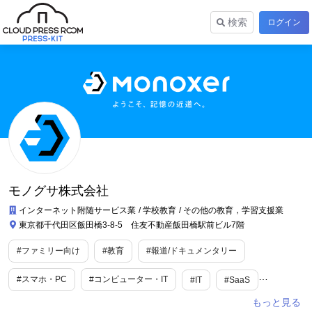
検索
ログイン
モノグサ株式会社
インターネット附随サービス業
学校教育
その他の教育，学習支援業
東京都千代田区飯田橋3-8-5 住友不動産飯田橋駅前ビル7階
#ファミリー向け
#教育
#報道/ドキュメンタリー
#スマホ・PC
#コンピューター・IT
#IT
#SaaS
#WEBサービス
#アプリ
#教育・学習
#業界で人気