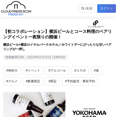
検索
ログイン
【初コラボレーション】横浜ビールとコース料理のペアリ
ングイベント一夜限りの開催！
横浜ビール×横浜ロイヤルパークホテル／ホワイトデーにぴったりな甘いペア
リングが一押し
情報解禁日時：2023年02月15日 11時50分
#神奈川
#イベント
#アルコール
#コラボ
#食
#グルメ
#数量限定
#限定
#予約販売・事前予約