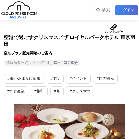
検索
ログイン
空港で過ごすクリスマス／ザ ロイヤルパークホテル 東京羽
田
宿泊プラン販売開始のご案内
情報解禁日時：2024年10月03日 13時00分
#旅行/お出かけ情報
#施設
#イベント
#国内観光
#外食産業
#旅行
#冬
#クリスマス