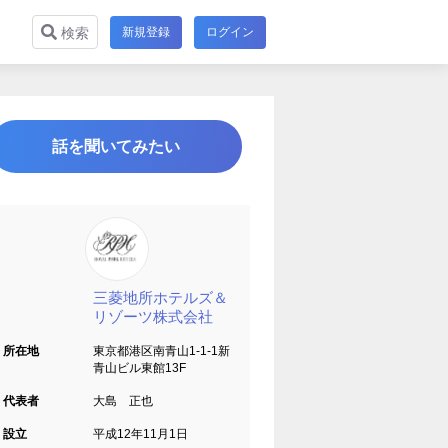
新規登録
ログイン
検索
話を聞いてみたい
三菱地所ホテルズ＆
リゾーツ株式会社
所在地
東京都港区南青山1-1-1新
青山ビル東館13F
代表者
大島 正也
設立
平成12年11月1日