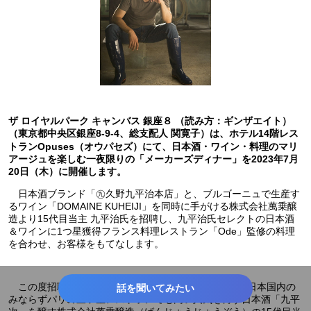
ザ ロイヤルパーク キャンバス 銀座８ （読み方：ギンザエイト）
（東京都中央区銀座8-9-4、総支配人 関寛子）は、ホテル14階レス
トランOpuses（オウパセズ）にて、日本酒・ワイン・料理のマリ
アージュを楽しむ一夜限りの「メーカーズディナー」を2023年7月
20日（木）に開催します。
日本酒ブランド「㊈久野九平治本店」と、ブルゴーニュで生産す
るワイン「DOMAINE KUHEIJI」を同時に手がける株式会社萬乗醸
造より15代目当主 九平治氏を招聘し、九平治氏セレクトの日本酒
＆ワインに1つ星獲得フランス料理レストラン「Ode」監修の料理
を合わせ、お客様をもてなします。
この度招聘する久野 九平治（くの くへいじ）氏は、日本国内の
話を聞いてみたい
みならずパリの三ツ星レストランでも高い人気を博す日本酒「九平