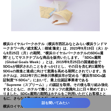
横浜ロイヤルパークホテル（横浜市西区みなとみらい横浜ランドマ
ークタワー内／総支配人：雄城 隆史）は、2023年9月19日（火）か
ら9月25日（月）の期間、“横浜ロイヤルパークホテルのSDGs週
間”としてサステナブルな商品を販売いたします。「SDGs週間
（Global Goals Week）」とは、2015年9月25日の国連総会で
SDGsが採択されたことをきっかけとし、その日を含む約1週間を
SDGsの推進と達成に向けて意識を高める期間とされています。当
ホテルは、2022年7月に神奈川県横浜市が定める「横浜市SDGs認
証制度“Y-SDGs”」において、最上位認証事業者である
「Supreme（スプリーム）」の認証を取得。その後も取り組み強化
するとともに、ホテルで働くスタッフの意識向上に日々努めてまい
りました。SDGs週間の期間はホテルをご利用いただくお客様とと
もに、さらなる取り組みを行ってまいります。
話を聞いてみたい
横浜ロイヤルパークホテルのSDGs週間