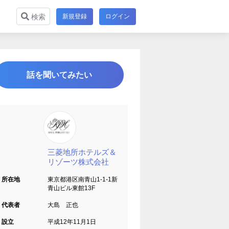
新規登録
ログイン
検索
話を聞いてみたい
三菱地所ホテルズ＆
リゾーツ株式会社
所在地
東京都港区南青山1-1-1新
青山ビル東館13F
代表者
大島 正也
設立
平成12年11月1日