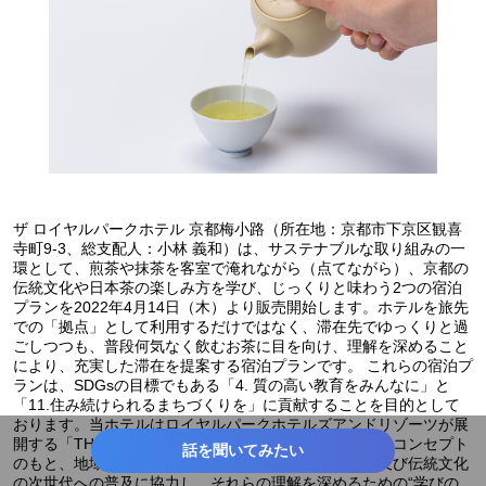
ザ ロイヤルパークホテル 京都梅小路（所在地：京都市下京区観喜
寺町9-3、総支配人：小林 義和）は、サステナブルな取り組みの一
環として、煎茶や抹茶を客室で淹れながら（点てながら）、京都の
伝統文化や日本茶の楽しみ方を学び、じっくりと味わう2つの宿泊
プランを2022年4月14日（木）より販売開始します。ホテルを旅先
での「拠点」として利用するだけではなく、滞在先でゆっくりと過
ごしつつも、普段何気なく飲むお茶に目を向け、理解を深めること
により、充実した滞在を提案する宿泊プランです。 これらの宿泊プ
ランは、SDGsの⽬標でもある「4. 質の高い教育をみんなに」と
「11.住み続けられるまちづくりを」に貢献することを目的として
おります。当ホテルはロイヤルパークホテルズアンドリゾーツが展
開する「THEシリーズ」の「街と、もてなす。」というコンセプト
話を聞いてみたい
のもと、地域社会に根差す企業とともに、京都の歴史及び伝統文化
の次世代への普及に協力し、それらの理解を深めるための“学びの