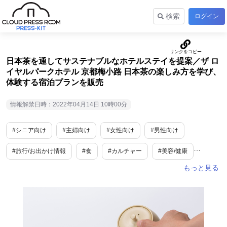
検索
ログイン
日本茶を通してサステナブルなホテルステイを提案／ザ ロ
イヤルパークホテル 京都梅小路 日本茶の楽しみ方を学び、
体験する宿泊プランを販売
情報解禁日時：2022年04月14日 10時00分
#シニア向け
#主婦向け
#女性向け
#男性向け
#旅行/お出かけ情報
#食
#カルチャー
#美容/健康
#ライフスタイル
#国内観光
#健康・サプリ
#飲料
#地域限定
#夏
#春
#京都
#toC