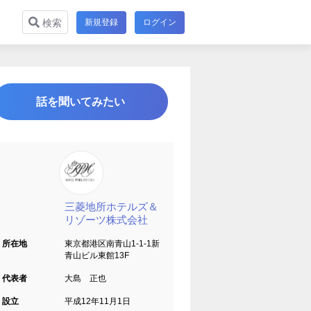
新規登録
ログイン
検索
話を聞いてみたい
三菱地所ホテルズ＆
リゾーツ株式会社
所在地
東京都港区南青山1-1-1新
青山ビル東館13F
代表者
大島 正也
設立
平成12年11月1日