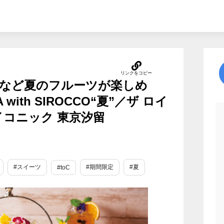
など夏のフルーツが楽しめ
 with SIROCCO“夏”／ザ ロイ
イコニック 東京汐留
#スイーツ
#期間限定
#夏
#toC