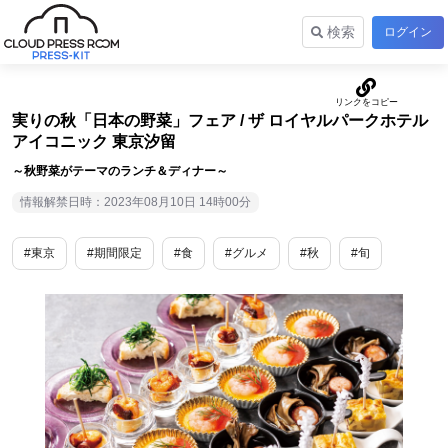
検索
ログイン
実りの秋「日本の野菜」フェア / ザ ロイヤルパークホテル
アイコニック 東京汐留
～秋野菜がテーマのランチ＆ディナー～
情報解禁日時：2023年08月10日 14時00分
#東京
#期間限定
#食
#グルメ
#秋
#旬