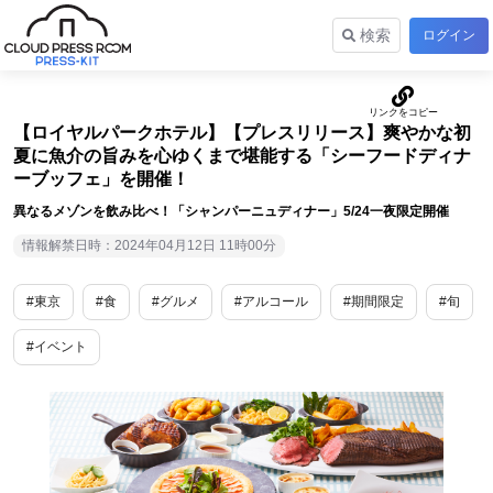
検索
ログイン
【ロイヤルパークホテル】【プレスリリース】爽やかな初
夏に魚介の旨みを心ゆくまで堪能する「シーフードディナ
ーブッフェ」を開催！
異なるメゾンを飲み比べ！「シャンパーニュディナー」5/24一夜限定開催
情報解禁日時：2024年04月12日 11時00分
#東京
#食
#グルメ
#アルコール
#期間限定
#旬
#イベント