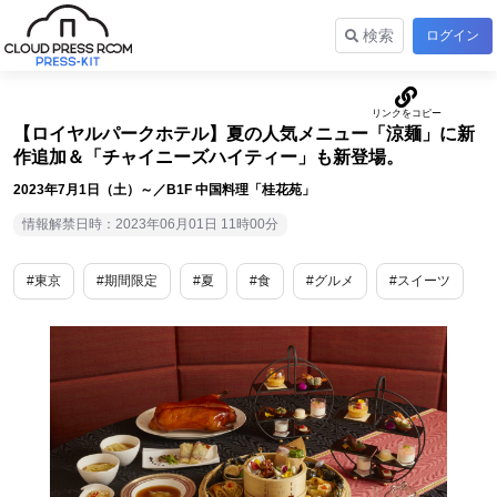
検索
ログイン
【ロイヤルパークホテル】夏の人気メニュー「涼麺」に新
作追加＆「チャイニーズハイティー」も新登場。
2023年7月1日（土）～／B1F 中国料理「桂花苑」
情報解禁日時：2023年06月01日 11時00分
#東京
#期間限定
#夏
#食
#グルメ
#スイーツ