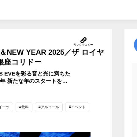
Y＆NEW YEAR 2025／ザ ロイヤ
銀座コリドー
’S EVEを彩る音と光に満ちた
025年 新たな年のスタートを…
イーツ
#飲料
#アルコール
#イベント