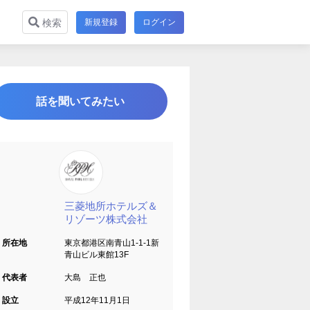
新規登録
ログイン
検索
話を聞いてみたい
三菱地所ホテルズ＆
リゾーツ株式会社
所在地
東京都港区南青山1-1-1新
青山ビル東館13F
代表者
大島 正也
設立
平成12年11月1日