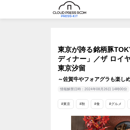
東京が誇る銘柄豚TOK
ディナー」／ザ ロイ
東京汐留
～佐賀牛やフォアグラも楽し
情報解禁日時：2024年08月26日 14時00分
#東京
#秋
#食
#グルメ