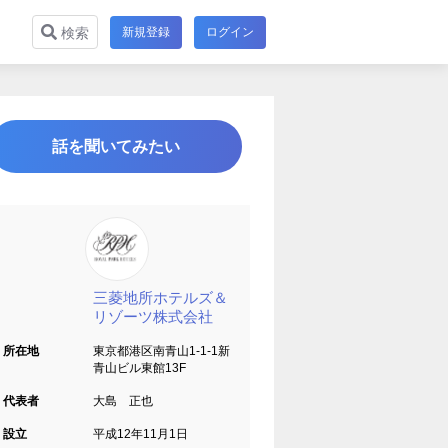
新規登録
ログイン
検索
話を聞いてみたい
三菱地所ホテルズ＆
リゾーツ株式会社
所在地
東京都港区南青山1-1-1新
青山ビル東館13F
代表者
大島 正也
設立
平成12年11月1日