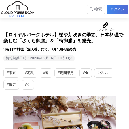
検索
ログイン
【ロイヤルパークホテル】桜や芽吹きの季節、日本料理で
楽しむ「さくら御膳」＆「筍御膳」を発売。
5階 日本料理「源氏香」にて、3月4月限定発売
情報解禁日時：2023年02月16日 11時00分
#東京
#花見
#春
#期間限定
#食
#グルメ
#限定
#旬