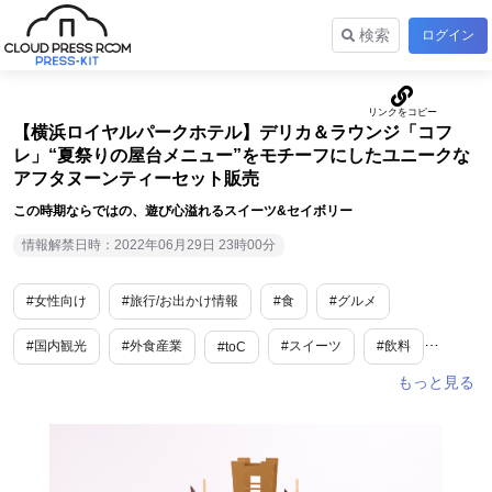
検索
ログイン
【横浜ロイヤルパークホテル】デリカ＆ラウンジ「コフ
レ」“夏祭りの屋台メニュー”をモチーフにしたユニークな
アフタヌーンティーセット販売
この時期ならではの、遊び心溢れるスイーツ&セイボリー
情報解禁日時：2022年06月29日 23時00分
#女性向け
#旅行/お出かけ情報
#食
#グルメ
#国内観光
#外食産業
#スイーツ
#飲料
#toC
#期間限定
#夏