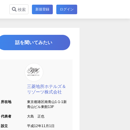
新規登録
ログイン
検索
話を聞いてみたい
三菱地所ホテルズ＆
リゾーツ株式会社
所在地
東京都港区南青山1-1-1新
青山ビル東館13F
代表者
大島 正也
設立
平成12年11月1日