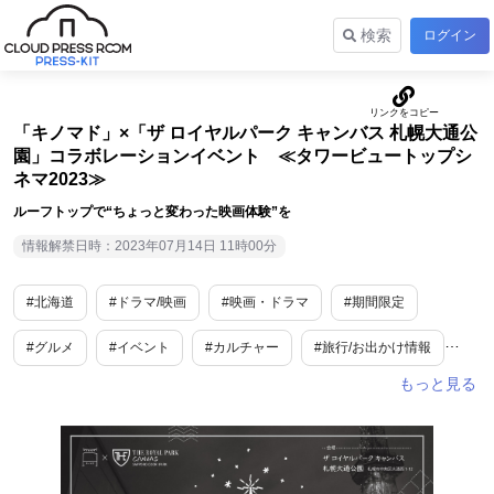
検索
ログイン
「キノマド」×「ザ ロイヤルパーク キャンバス 札幌大通公
園」コラボレーションイベント ≪タワービュートップシ
ネマ2023≫
ルーフトップで“ちょっと変わった映画体験”を
情報解禁日時：2023年07月14日 11時00分
#北海道
#ドラマ/映画
#映画・ドラマ
#期間限定
#グルメ
#イベント
#カルチャー
#旅行/お出かけ情報
#ユニーク