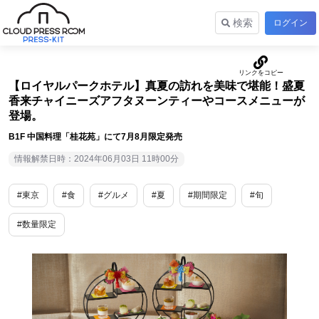
検索
ログイン
【ロイヤルパークホテル】真夏の訪れを美味で堪能！盛夏
香来チャイニーズアフタヌーンティーやコースメニューが
登場。
B1F 中国料理「桂花苑」にて7月8月限定発売
情報解禁日時：2024年06月03日 11時00分
#東京
#食
#グルメ
#夏
#期間限定
#旬
#数量限定