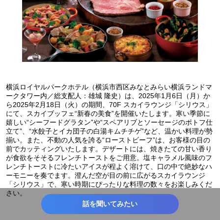
横浜ロイヤルパークホテル（横浜市西区みなとみらい横浜ランドマ
ークタワー内／総支配人：雄城 隆史）は、2025年1月6日（月）か
ら2025年2月18日（火）の期間、70F スカイラウンジ「シリウス」
にて、スカイブッフェ“新春の美食”を開催いたします。寒い季節に
嬉しい“シーフードグラタン”や“スペアリブとソーセージのポトフ仕
立て”、“水餃子とイカ団子の白湯キムチチゲ”など、温かい料理が勢
揃い。また、不動の人気を誇る“ローストビーフ”は、お客様の目の
前でカッティングいたします。デザートには、焼きたての甘い香り
が食欲をそそるフレンチトーストをご用意。塩キャラメル風味のフ
レンチトーストに冷たいアイスが程よく溶けて、口の中で絶妙なハ
ーモニーを奏でます。澄んだ空が目の前に広がるスカイラウンジ
「シリウス」で、寒い時期にぴったりな料理の数々をお楽しみくだ
さい。
話を聞いてみたい