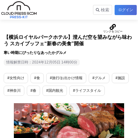
検索
ログイン
【横浜ロイヤルパークホテル】澄んだ空を望みながら味わ
う スカイブッフェ“新春の美食”開催
寒い時期にぴったりなあったかグルメ
情報解禁日時：2024年12月05日 14時00分
#女性向け
#食
#旅行/お出かけ情報
#グルメ
#施設
#神奈川
#春
#国内観光
#ライフスタイル