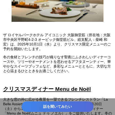
ザ ロイヤルパークホテル アイコニック 大阪御堂筋（所在地：大阪
市中央区平野町4-2-3 オービック御堂筋ビル、総支配人：柴崎 和
宏）は、2025年10月1日（水）より、クリスマス限定メニューのご
予約を開始いたします。
冬の食材とフレンチの技巧が織りなす聖夜にふさわしいディナーコ
ースや、ツリーやオーナメントを思わせるアフタヌーンティー、華
やかなスイーツブッフェなど、多彩なメニューとともに、大切な方
と心温まるひとときをお過ごしください。
クリスマスディナー Menu de Noël
大きな窓の外に広がる夜景を一望できるフレンチレストラン「La
Belle Assiette(ラ ベル アシェット）」では、2025年12月20日
話を聞いてみたい
（土）から12月25日（木）の6日間限定でクリスマスディナー
「Menu de Noël(ムニュ ドゥ ノエル）」をご提供いたします。冬の