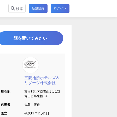
新規登録
ログイン
検索
話を聞いてみたい
三菱地所ホテルズ＆
リゾーツ株式会社
所在地
東京都港区南青山1-1-1新
青山ビル東館13F
代表者
大島 正也
設立
平成12年11月1日