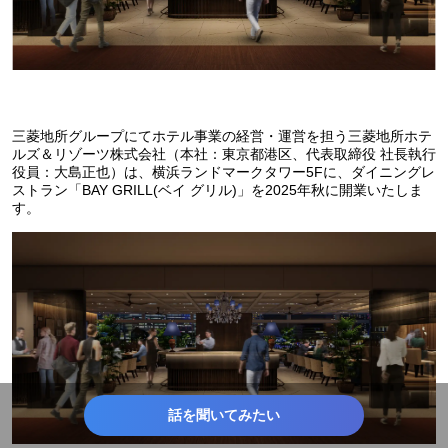
三菱地所グループにてホテル事業の経営・運営を担う三菱地所ホテ
ルズ＆リゾーツ株式会社（本社：東京都港区、代表取締役 社⾧執行
役員：大島正也）は、横浜ランドマークタワー5Fに、ダイニングレ
ストラン「BAY GRILL(ベイ グリル)」を2025年秋に開業いたしま
す。
話を聞いてみたい