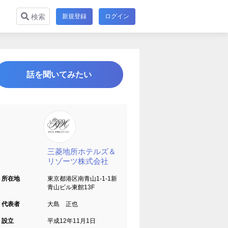
新規登録
ログイン
検索
話を聞いてみたい
三菱地所ホテルズ＆
リゾーツ株式会社
所在地
東京都港区南青山1-1-1新
青山ビル東館13F
代表者
大島 正也
設立
平成12年11月1日