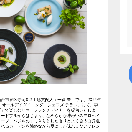
泉区寺岡6-2-1 総支配人：一倉 豊）では、2024年
間、オールデイダイニング「シェフズ テラス」にて、季
ビアで楽しむサマーフレンチディナーを提供いたしま
オードブルからはじまり、なめらかな味わいのモロヘイ
スープ、バジルのすっきりとした香りとよく合う白身魚
されるガーデンを眺めながら夏にしか味わえないフレン