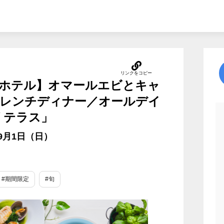
ホテル】オマールエビとキャ
レンチディナー／オールデイ
 テラス」
年9月1日（日）
#期間限定
#旬