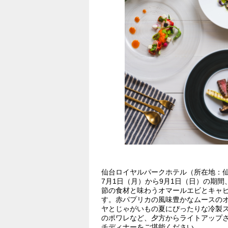
仙台ロイヤルパークホテル（所在地：仙台市
7月1日（月）から9月1日（日）の期
節の食材と味わうオマールエビとキャ
す。赤パプリカの風味豊かなムースの
ヤとじゃがいもの夏にぴったりな冷製
のポワレなど、夕方からライトアップ
チディナーをご堪能ください。