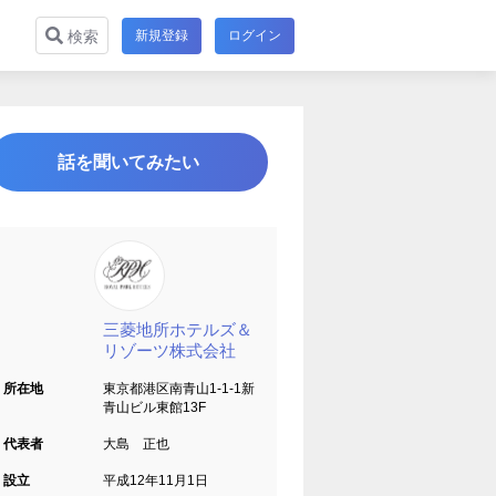
新規登録
ログイン
検索
話を聞いてみたい
三菱地所ホテルズ＆
リゾーツ株式会社
所在地
東京都港区南青山1-1-1新
青山ビル東館13F
代表者
大島 正也
設立
平成12年11月1日