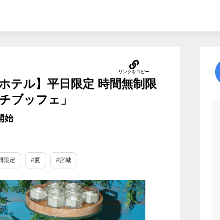
ホテル】平日限定 時間無制限
チブッフェ」
開始
間限定
#夏
#宮城