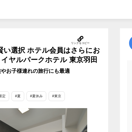
tが賢い選択 ホテル会員はさらにお
ロイヤルパークホテル 東京羽田
族やお子様連れの旅行にも最適
限定
#夏
#夏休み
#東京