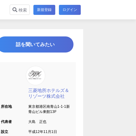
新規登録
ログイン
検索
話を聞いてみたい
三菱地所ホテルズ＆
リゾーツ株式会社
所在地
東京都港区南青山1-1-1新
青山ビル東館13F
代表者
大島 正也
設立
平成12年11月1日