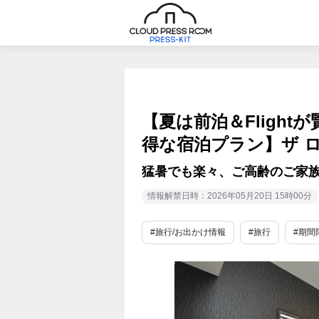
【夏は前泊＆Fligh
得な宿泊プラン】ザ 
猛暑でも楽々、ご高齢のご家
情報解禁日時：2026年05月20日 15時00分
#旅行/お出かけ情報
#旅行
#期間