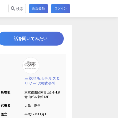
新規登録
ログイン
検索
話を聞いてみたい
三菱地所ホテルズ＆
リゾーツ株式会社
所在地
東京都港区南青山1-1-1新
青山ビル東館13F
代表者
大島 正也
設立
平成12年11月1日