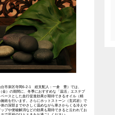
台市泉区寺岡6-2-1 総支配人：一倉 豊）では、
28日（金）の期間に、冬季におすすめな「温活」エステプ
をベースとした血行促進効果が期待できるオイル（精
の施術を行います。さらにホットストーン（玄武岩）で
身体の深部までやさしく温めながら寒さからくる冷えや
アップや便秘解消などの効果も期待できると云われてお
ステで至福のひとときをお過ごしください。